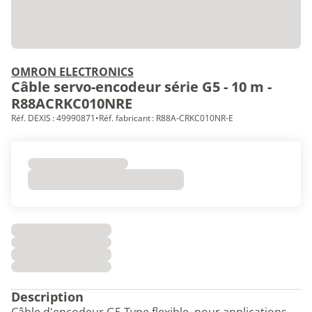
OMRON ELECTRONICS
Câble servo-encodeur série G5 - 10 m -
R88ACRKC010NRE
Réf. DEXIS : 49990871
•
Réf. fabricant : R88A-CRKC010NR-E
Description