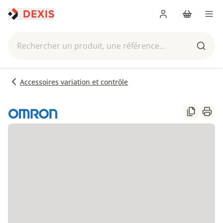
Me connecter
Panier
Men
Rechercher un produit, une référence...
Reche
Accessoires variation et contrôle
Partager
Impr