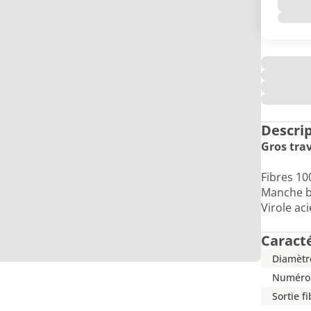
Descri
Gros tra
Fibres 10
Manche b
Virole aci
Caract
Diamètr
Numéro
Sortie f