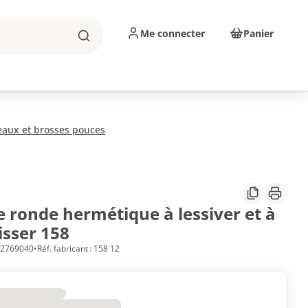
Me connecter
Panier
Rechercher
sinage
Abrasifs
Consommables
eaux et brosses pouces
Partager
Imprim
e ronde hermétique à lessiver et à
isser 158
 12769040
•
Réf. fabricant : 158 12