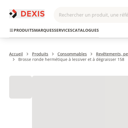
Rechercher un produit, une réfé
Pneumatique et
Automatis
Transmission
PRODUITS
MARQUES
SERVICES
CATALOGUES
Hydraulique
Roboti
Accueil
Produits
Consommables
Revêtements, pei
Brosse ronde hermétique à lessiver et à dégraisser 158