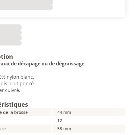
ption
vaux de décapage ou de dégraissage.
0% nylon blanc.
ois brut poncé.
er cuivré.
éristiques
e de la brosse
44 mm
12
ibre
53 mm