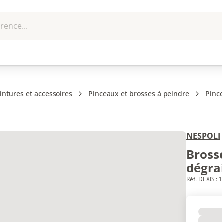
rence...
me et
EPI - Protection
Outillage
U
que
individuelle
ntures et accessoires
Pinceaux et brosses à peindre
Pinc
NESPOLI
Bross
dégra
Réf. DEXIS :