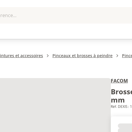
rence...
me et
EPI - Protection
Outillage
U
que
individuelle
ntures et accessoires
Pinceaux et brosses à peindre
Pinc
FACOM
Bross
mm
Réf. DEXIS :