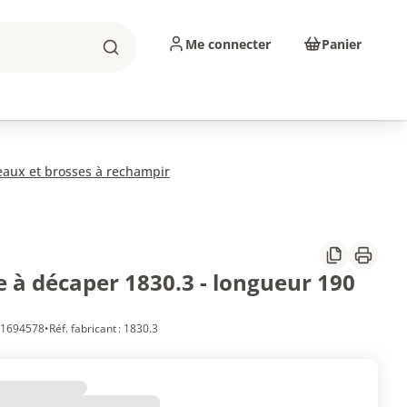
Me connecter
Panier
Rechercher
sinage
Abrasifs
Consommables
eaux et brosses à rechampir
Partager
Imprim
e à décaper 1830.3 - longueur 190
 11694578
•
Réf. fabricant : 1830.3