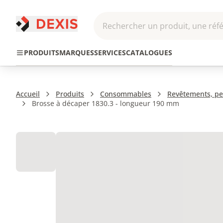
Rechercher un produit, une réfé
Pneumatique et
Automatis
Transmission
PRODUITS
MARQUES
SERVICES
CATALOGUES
Hydraulique
Roboti
Accueil
Produits
Consommables
Revêtements, pei
Brosse à décaper 1830.3 - longueur 190 mm