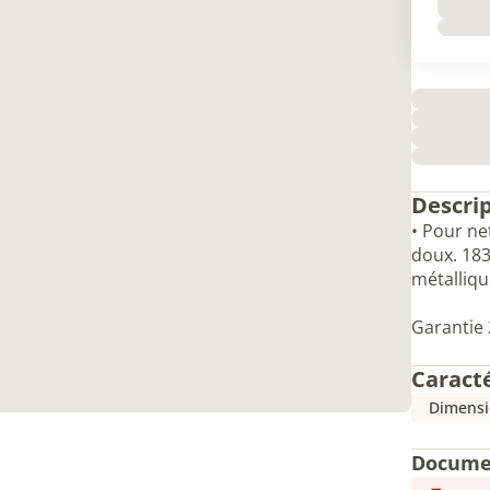
Descri
• Pour ne
doux. 1830
métalliqu
Garantie 
Caract
Dimensio
Docume