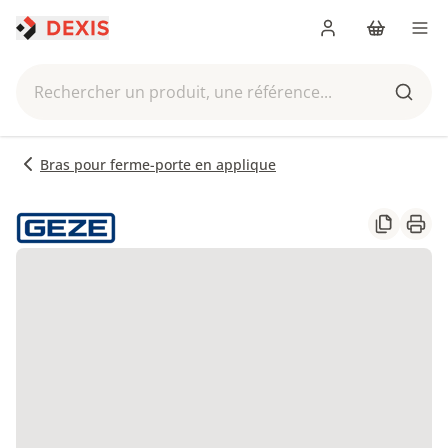
Me connecter
Panier
Men
Rechercher un produit, une référence...
Reche
Bras pour ferme-porte en applique
Partager
Impr