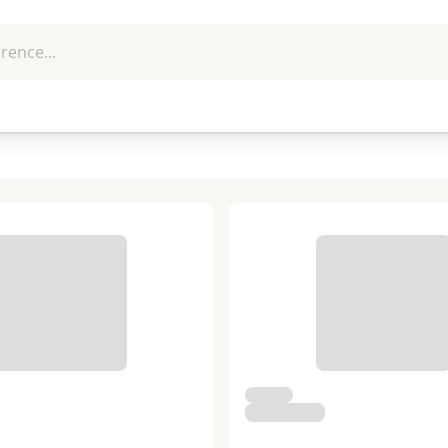
rence...
me et
EPI - Protection
Outillage
U
que
individuelle