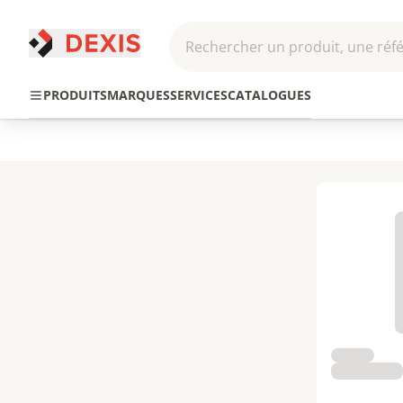
Rechercher un produit, une réfé
Pneumatique et
Automatis
Transmission
PRODUITS
MARQUES
SERVICES
CATALOGUES
Hydraulique
Roboti