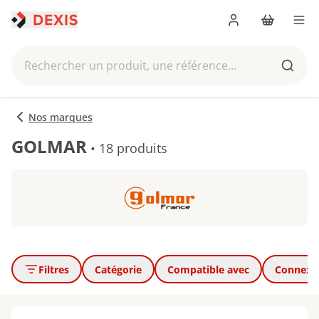
Me connecter
Panier
Men
Rechercher un produit, une référence...
Reche
Nos marques
GOLMAR
•
18 produits
Filtres
Catégorie
Compatible avec
Connexi