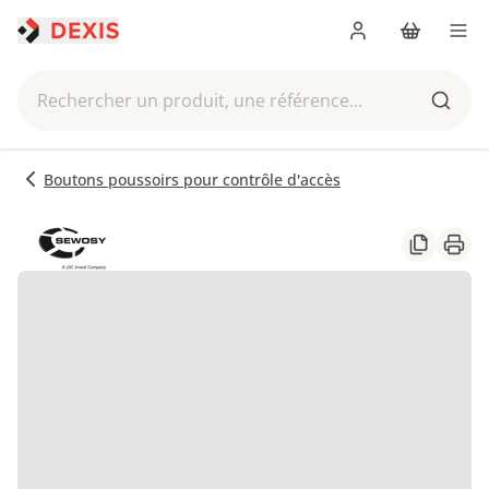
Me connecter
Panier
Men
Rechercher un produit, une référence...
Reche
Boutons poussoirs pour contrôle d'accès
Partager
Impr