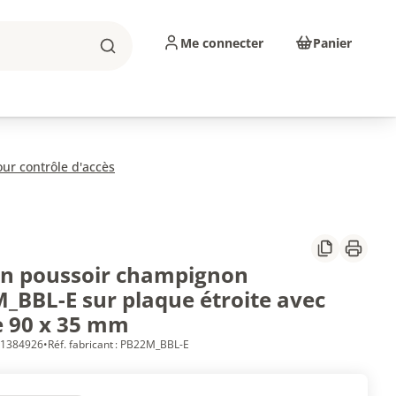
Me connecter
Panier
Rechercher
sinage
Abrasifs
Consommables
ur contrôle d'accès
Partager
Imprim
n poussoir champignon
_BBL-E sur plaque étroite avec
le 90 x 35 mm
 71384926
•
Réf. fabricant : PB22M_BBL-E