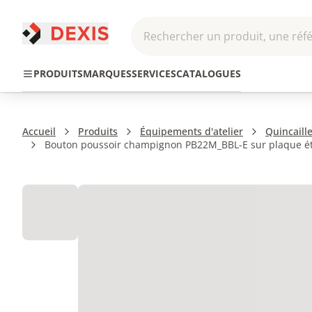
Rechercher un produit, une réfé
Pneumatique et
Automatis
Transmission
PRODUITS
MARQUES
SERVICES
CATALOGUES
Hydraulique
Roboti
Accueil
Produits
Équipements d'atelier
Quincaille
Bouton poussoir champignon PB22M_BBL-E sur plaque étr