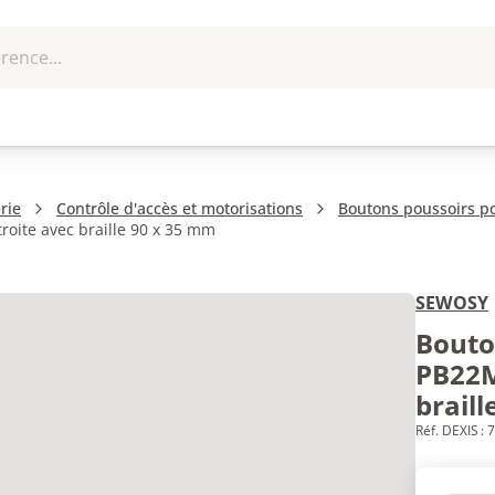
rence...
me et
EPI - Protection
Outillage
U
que
individuelle
rie
Contrôle d'accès et motorisations
Boutons poussoirs po
oite avec braille 90 x 35 mm
SEWOSY
Bouto
PB22M
brail
Réf. DEXIS :