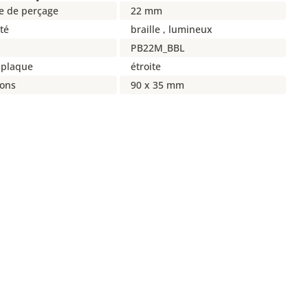
e de perçage
22 mm
ité
braille , lumineux
PB22M_BBL
 plaque
étroite
ons
90 x 35 mm