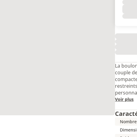
La boulo
couple de
compacte
restreint
personnal
Voir plus
Caract
Nombre 
Dimensi