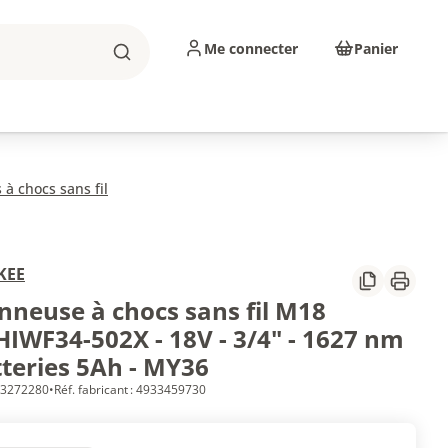
Me connecter
Panier
Rechercher
sinage
Abrasifs
Consommables
à chocs sans fil
KEE
Partager
Imprim
nneuse à chocs sans fil M18
IWF34-502X - 18V - 3/4" - 1627 nm
tteries 5Ah - MY36
 63272280
•
Réf. fabricant : 4933459730