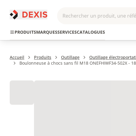
Rechercher un produit, une réfé
Pneumatique et
Automatis
Transmission
PRODUITS
MARQUES
SERVICES
CATALOGUES
Hydraulique
Roboti
Accueil
Produits
Outillage
Outillage électroportati
Boulonneuse à chocs sans fil M18 ONEFHIWF34-502X - 18V 