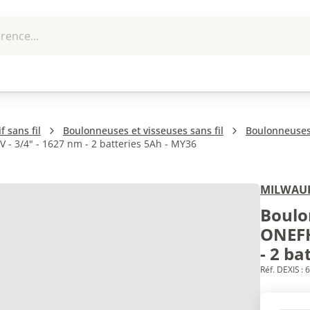
rence...
me et
EPI - Protection
Outillage
U
que
individuelle
f sans fil
Boulonneuses et visseuses sans fil
Boulonneuses 
- 3/4" - 1627 nm - 2 batteries 5Ah - MY36
MILWAU
Boulo
ONEFH
- 2 ba
Réf. DEXIS :