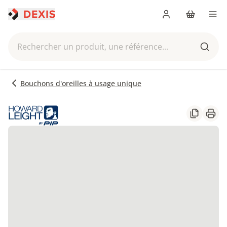
Me connecter
Panier
Men
Rechercher un produit, une référence...
Reche
Bouchons d'oreilles à usage unique
Partager
Impr