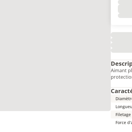
Descri
Aimant pl
protecti
Caract
Diamètr
Longueu
Filetage
Force d'