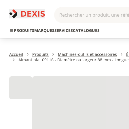
Rechercher un produit, une réfé
Pneumatique et
Automatis
Transmission
PRODUITS
MARQUES
SERVICES
CATALOGUES
Hydraulique
Roboti
Accueil
Produits
Machines-outils et accessoires
É
Aimant plat 09116 - Diamètre ou largeur 88 mm - Longueu