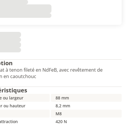
ption
at à tenon fileté en NdFeB, avec revêtement de
on en caoutchouc
éristiques
e ou largeur
88 mm
r ou hauteur
8,2 mm
M8
attraction
420 N