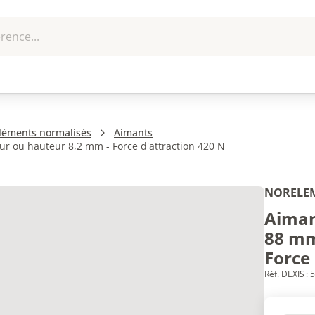
rence...
me et
EPI - Protection
Outillage
U
que
individuelle
léments normalisés
Aimants
r ou hauteur 8,2 mm - Force d'attraction 420 N
NORELE
Aiman
88 mm
Force 
Réf. DEXIS :