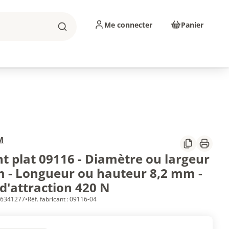
Me connecter
Panier
Rechercher
sinage
Abrasifs
Consommables
M
Partager
Imprim
t plat 09116 - Diamètre ou largeur
 - Longueur ou hauteur 8,2 mm -
d'attraction 420 N
 56341277
•
Réf. fabricant : 09116-04